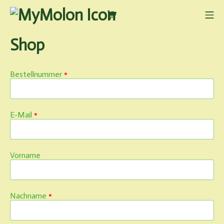
Zum
Inhalt
Warenkorb
Mo
springen
MyMolon
Shop
erforderlich
Bestellnummer
*
erforderlich
E-Mail
*
Vorname
erforderlich
Nachname
*