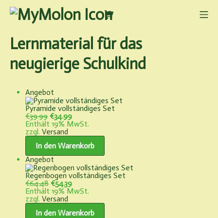
Zum
Inhalt
Warenkorb
Mo
springen
MyMolon
Lernmaterial für das
neugierige Schulkind
Produkt
Angebot
im
Angebot
Pyramide vollständiges Set
Ursprünglicher
Aktueller
€
39.99
€
34.99
Preis
Preis
Enthält 19% MwSt.
war:
ist:
zzgl.
Versand
€39.99
€34.99.
In den Warenkorb
Produkt
Angebot
im
Angebot
Regenbogen vollständiges Set
Ursprünglicher
Aktueller
€
64.48
€
54.39
Preis
Preis
Enthält 19% MwSt.
war:
ist:
zzgl.
Versand
€64.48
€54.39.
In den Warenkorb