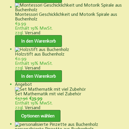
Montessori Geschicklichkeit und Motorik Spirale aus
Buchenholz
€
9.99
Enthält 19% MwSt.
zzgl.
Versand
In den Warenkorb
Holzstift aus Buchenholz
€
0.99
Enthält 19% MwSt.
zzgl.
Versand
In den Warenkorb
Produkt
Angebot
im
Angebot
Set Mathematik mit viel Zubehör
Ursprünglicher
Aktueller
€
57.96
€
39.99
Preis
Preis
Enthält 19% MwSt.
war:
ist:
zzgl.
Versand
€57.96
€39.99.
Optionen wählen
personalisierte Pinzette aus Buchenholz