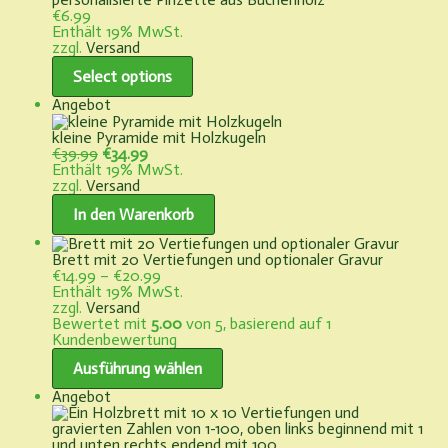
€
6.99
Enthält 19% MwSt.
zzgl.
Versand
Select options
Produkt
Angebot
im
Angebot
kleine Pyramide mit Holzkugeln
Ursprünglicher
Aktueller
€
39.99
€
34.99
Preis
Preis
Enthält 19% MwSt.
war:
ist:
zzgl.
Versand
€39.99
€34.99.
In den Warenkorb
Brett mit 20 Vertiefungen und optionaler Gravur
Preisspanne:
€
14.99
–
€
20.99
€14.99
Enthält 19% MwSt.
bis
zzgl.
Versand
€20.99
Bewertet mit
5.00
von 5, basierend auf
1
Kundenbewertung
Ausführung wählen
Produkt
Angebot
im
Angebot